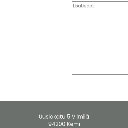
Back
To
Uusiokatu 5 Vilmilä
Top
94200 Kemi