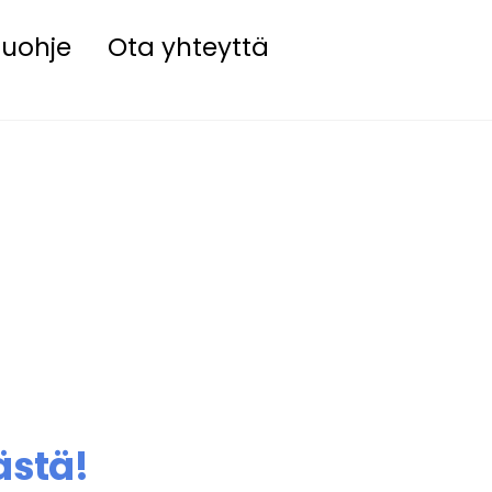
eluohje
Ota yhteyttä
ästä!