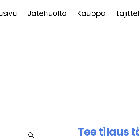
usivu
Jätehuolto
Kauppa
Lajitt
Tee tilaus t