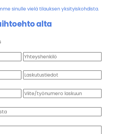
mme sinulle vielä tilauksen yksityiskohdista.
aihtoehto alta
s