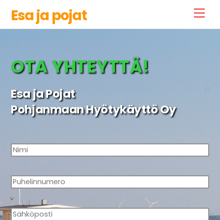
Skip
Esa ja pojat
Men
to
content
OTA YHTEYTTÄ!
Esa ja Pojat
Pohjanmaan Hyötykäyttö Oy